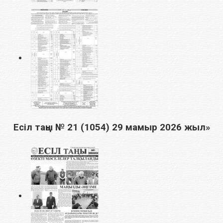
Есіл таңы № 21 (1054) 29 мамыр 2026 жыл»