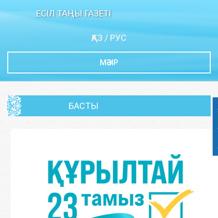
ЕСІЛ ТАҢЫ ГАЗЕТI
ҚАЗ
/
РУС
МӘЗІР
БАСТЫ